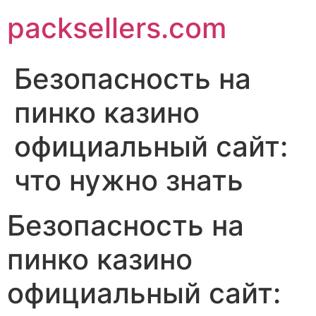
packsellers.com
Безопасность на
пинко казино
официальный сайт:
что нужно знать
Безопасность на
пинко казино
официальный сайт: