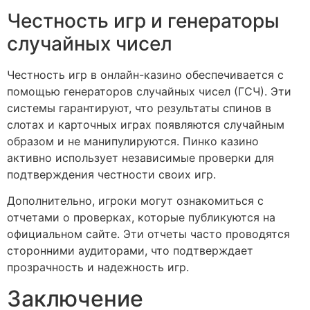
Честность игр и генераторы
случайных чисел
Честность игр в онлайн-казино обеспечивается с
помощью генераторов случайных чисел (ГСЧ). Эти
системы гарантируют, что результаты спинов в
слотах и карточных играх появляются случайным
образом и не манипулируются. Пинко казино
активно использует независимые проверки для
подтверждения честности своих игр.
Дополнительно, игроки могут ознакомиться с
отчетами о проверках, которые публикуются на
официальном сайте. Эти отчеты часто проводятся
сторонними аудиторами, что подтверждает
прозрачность и надежность игр.
Заключение