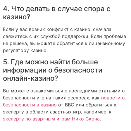
4. Что делать в случае спора с
казино?
Если у вас возник конфликт с казино, сначала
свяжитесь с их службой поддержки. Если проблема
не решена, вы можете обратиться к лицензионному
регулятору казино.
5. Где можно найти больше
информации о безопасности
онлайн-казино?
Вы можете ознакомиться с последними статьями о
безопасности игр на таких ресурсах, как
новости о
безопасности в казино
от BBC или обратиться к
эксперту в области азартных игр, например, к
эксперту по азартным играм Нико Скона
.