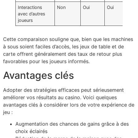
Interactions
Non
Oui
Oui
avec d’autres
joueurs
Cette comparaison souligne que, bien que les machines
à sous soient faciles d’accès, les jeux de table et de
carte offrent généralement des taux de retour plus
favorables pour les joueurs informés.
Avantages clés
Adopter des stratégies efficaces peut sérieusement
améliorer vos résultats au casino. Voici quelques
avantages clés à considérer lors de votre expérience de
jeu :
Augmentation des chances de gains grâce à des
choix éclairés