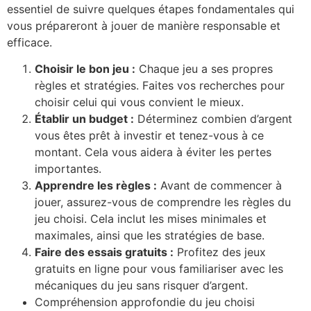
essentiel de suivre quelques étapes fondamentales qui
vous prépareront à jouer de manière responsable et
efficace.
Choisir le bon jeu :
Chaque jeu a ses propres
règles et stratégies. Faites vos recherches pour
choisir celui qui vous convient le mieux.
Établir un budget :
Déterminez combien d’argent
vous êtes prêt à investir et tenez-vous à ce
montant. Cela vous aidera à éviter les pertes
importantes.
Apprendre les règles :
Avant de commencer à
jouer, assurez-vous de comprendre les règles du
jeu choisi. Cela inclut les mises minimales et
maximales, ainsi que les stratégies de base.
Faire des essais gratuits :
Profitez des jeux
gratuits en ligne pour vous familiariser avec les
mécaniques du jeu sans risquer d’argent.
Compréhension approfondie du jeu choisi