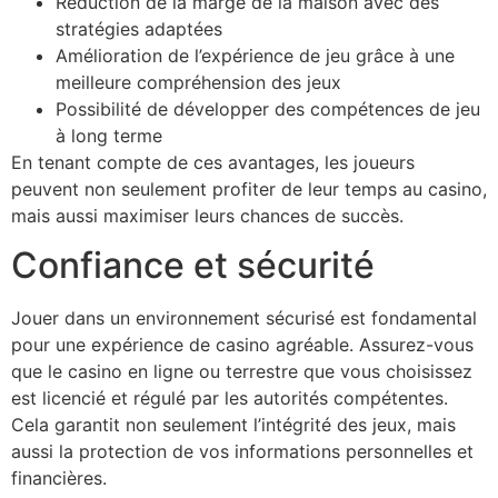
Réduction de la marge de la maison avec des
stratégies adaptées
Amélioration de l’expérience de jeu grâce à une
meilleure compréhension des jeux
Possibilité de développer des compétences de jeu
à long terme
En tenant compte de ces avantages, les joueurs
peuvent non seulement profiter de leur temps au casino,
mais aussi maximiser leurs chances de succès.
Confiance et sécurité
Jouer dans un environnement sécurisé est fondamental
pour une expérience de casino agréable. Assurez-vous
que le casino en ligne ou terrestre que vous choisissez
est licencié et régulé par les autorités compétentes.
Cela garantit non seulement l’intégrité des jeux, mais
aussi la protection de vos informations personnelles et
financières.