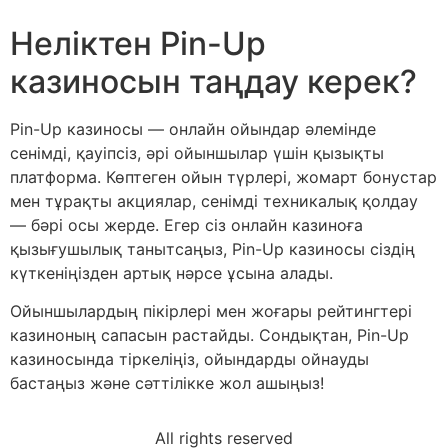
Неліктен Pin-Up
казиносын таңдау керек?
Pin-Up казиносы — онлайн ойындар әлемінде
сенімді, қауіпсіз, әрі ойыншылар үшін қызықты
платформа. Көптеген ойын түрлері, жомарт бонустар
мен тұрақты акциялар, сенімді техникалық қолдау
— бәрі осы жерде. Егер сіз онлайн казиноға
қызығушылық танытсаңыз, Pin-Up казиносы сіздің
күткеніңізден артық нәрсе ұсына алады.
Ойыншылардың пікірлері мен жоғары рейтингтері
казиноның сапасын растайды. Сондықтан, Pin-Up
казиносында тіркеліңіз, ойындарды ойнауды
бастаңыз және сәттілікке жол ашыңыз!
All rights reserved