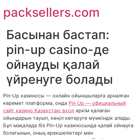
packsellers.com
Басынан бастап:
pin-up casino-де
ойнауды қалай
үйренуге болады
Pin-Up казиносы — онлайн ойыншыларға арналған
керемет платформа, онда
Pin Up — официальный
сайт казино Казахстан: вход
әркім қалаған
ойындарын тауып, көңіл көтеруге мүмкіндік алады.
Бұл мақалада біз Pin-Up казиносында қалай ойнауға
болатынын, оның ерекшеліктері мен