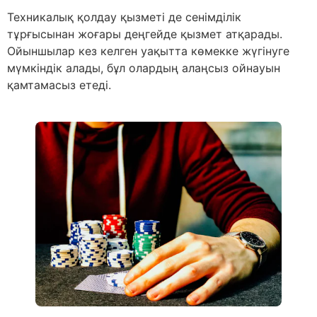
Техникалық қолдау қызметі де сенімділік
тұрғысынан жоғары деңгейде қызмет атқарады.
Ойыншылар кез келген уақытта көмекке жүгінуге
мүмкіндік алады, бұл олардың алаңсыз ойнауын
қамтамасыз етеді.