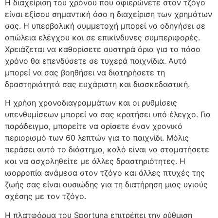
Η διαχείριση του χρόνου που αφιερώνετε στον τζόγο
είναι εξίσου σημαντική όσο η διαχείριση των χρημάτων
σας. Η υπερβολική συμμετοχή μπορεί να οδηγήσει σε
απώλεια ελέγχου και σε επικίνδυνες συμπεριφορές.
Χρειάζεται να καθορίσετε αυστηρά όρια για το πόσο
χρόνο θα επενδύσετε σε τυχερά παιχνίδια. Αυτό
μπορεί να σας βοηθήσει να διατηρήσετε τη
δραστηριότητά σας ευχάριστη και διασκεδαστική.
Η χρήση χρονοδιαγραμμάτων και οι ρυθμίσεις
υπενθυμίσεων μπορεί να σας κρατήσει υπό έλεγχο. Για
παράδειγμα, μπορείτε να ορίσετε έναν χρονικό
περιορισμό των 60 λεπτών για το παιχνίδι. Μόλις
περάσει αυτό το διάστημα, καλό είναι να σταματήσετε
και να ασχοληθείτε με άλλες δραστηριότητες. Η
ισορροπία ανάμεσα στον τζόγο και άλλες πτυχές της
ζωής σας είναι ουσιώδης για τη διατήρηση μιας υγιούς
σχέσης με τον τζόγο.
Η πλατφόρμα του Sportuna επιτρέπει την ρύθμιση