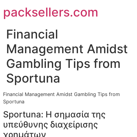
packsellers.com
Financial
Management Amidst
Gambling Tips from
Sportuna
Financial Management Amidst Gambling Tips from
Sportuna
Sportuna: Η σημασία της
υπεύθυνης διαχείρισης
χρημάτων