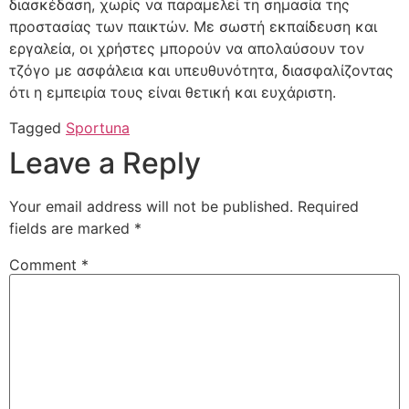
διασκέδαση, χωρίς να παραμελεί τη σημασία της
προστασίας των παικτών. Με σωστή εκπαίδευση και
εργαλεία, οι χρήστες μπορούν να απολαύσουν τον
τζόγο με ασφάλεια και υπευθυνότητα, διασφαλίζοντας
ότι η εμπειρία τους είναι θετική και ευχάριστη.
Tagged
Sportuna
Leave a Reply
Your email address will not be published.
Required
fields are marked
*
Comment
*