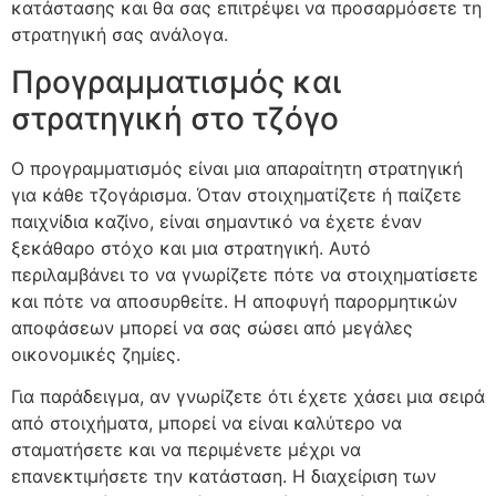
κατάστασης και θα σας επιτρέψει να προσαρμόσετε τη
στρατηγική σας ανάλογα.
Προγραμματισμός και
στρατηγική στο τζόγο
Ο προγραμματισμός είναι μια απαραίτητη στρατηγική
για κάθε τζογάρισμα. Όταν στοιχηματίζετε ή παίζετε
παιχνίδια καζίνο, είναι σημαντικό να έχετε έναν
ξεκάθαρο στόχο και μια στρατηγική. Αυτό
περιλαμβάνει το να γνωρίζετε πότε να στοιχηματίσετε
και πότε να αποσυρθείτε. Η αποφυγή παρορμητικών
αποφάσεων μπορεί να σας σώσει από μεγάλες
οικονομικές ζημίες.
Για παράδειγμα, αν γνωρίζετε ότι έχετε χάσει μια σειρά
από στοιχήματα, μπορεί να είναι καλύτερο να
σταματήσετε και να περιμένετε μέχρι να
επανεκτιμήσετε την κατάσταση. Η διαχείριση των