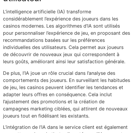
L’intelligence artificielle (IA) transforme
considérablement l’expérience des joueurs dans les
casinos modernes. Les algorithmes d’IA sont utilisés
pour personnaliser l’expérience de jeu, en proposant des
recommandations basées sur les préférences
individuelles des utilisateurs. Cela permet aux joueurs
de découvrir de nouveaux jeux qui correspondent à
leurs goûts, améliorant ainsi leur satisfaction générale.
De plus, l’IA joue un rôle crucial dans l’analyse des
comportements des joueurs. En surveillant les habitudes
de jeu, les casinos peuvent identifier les tendances et
adapter leurs offres en conséquence. Cela inclut
l’ajustement des promotions et la création de
campagnes marketing ciblées, qui attirent de nouveaux
joueurs tout en fidélisant les existants.
L’intégration de l’IA dans le service client est également