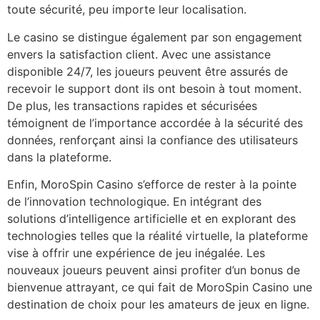
toute sécurité, peu importe leur localisation.
Le casino se distingue également par son engagement
envers la satisfaction client. Avec une assistance
disponible 24/7, les joueurs peuvent être assurés de
recevoir le support dont ils ont besoin à tout moment.
De plus, les transactions rapides et sécurisées
témoignent de l’importance accordée à la sécurité des
données, renforçant ainsi la confiance des utilisateurs
dans la plateforme.
Enfin, MoroSpin Casino s’efforce de rester à la pointe
de l’innovation technologique. En intégrant des
solutions d’intelligence artificielle et en explorant des
technologies telles que la réalité virtuelle, la plateforme
vise à offrir une expérience de jeu inégalée. Les
nouveaux joueurs peuvent ainsi profiter d’un bonus de
bienvenue attrayant, ce qui fait de MoroSpin Casino une
destination de choix pour les amateurs de jeux en ligne.