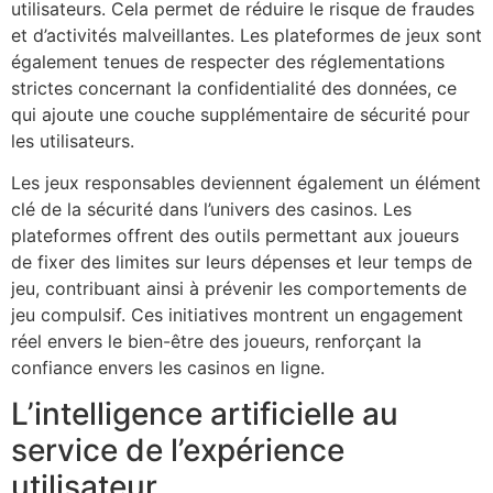
utilisateurs. Cela permet de réduire le risque de fraudes
et d’activités malveillantes. Les plateformes de jeux sont
également tenues de respecter des réglementations
strictes concernant la confidentialité des données, ce
qui ajoute une couche supplémentaire de sécurité pour
les utilisateurs.
Les jeux responsables deviennent également un élément
clé de la sécurité dans l’univers des casinos. Les
plateformes offrent des outils permettant aux joueurs
de fixer des limites sur leurs dépenses et leur temps de
jeu, contribuant ainsi à prévenir les comportements de
jeu compulsif. Ces initiatives montrent un engagement
réel envers le bien-être des joueurs, renforçant la
confiance envers les casinos en ligne.
L’intelligence artificielle au
service de l’expérience
utilisateur