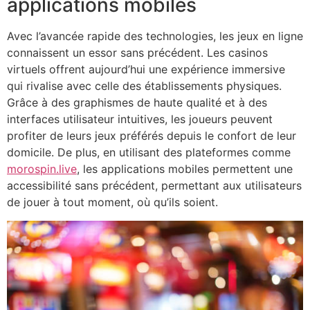
applications mobiles
Avec l’avancée rapide des technologies, les jeux en ligne
connaissent un essor sans précédent. Les casinos
virtuels offrent aujourd’hui une expérience immersive
qui rivalise avec celle des établissements physiques.
Grâce à des graphismes de haute qualité et à des
interfaces utilisateur intuitives, les joueurs peuvent
profiter de leurs jeux préférés depuis le confort de leur
domicile. De plus, en utilisant des plateformes comme
morospin.live
, les applications mobiles permettent une
accessibilité sans précédent, permettant aux utilisateurs
de jouer à tout moment, où qu’ils soient.