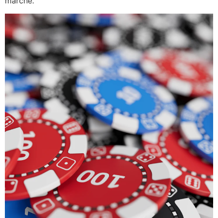
marché.