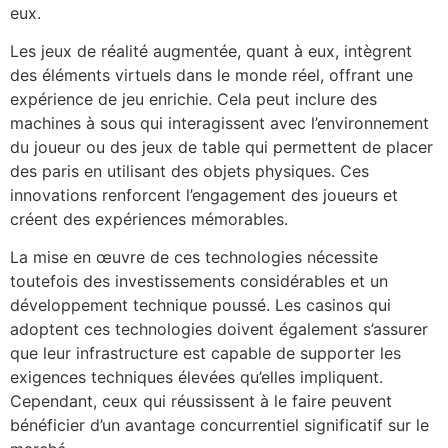
eux.
Les jeux de réalité augmentée, quant à eux, intègrent
des éléments virtuels dans le monde réel, offrant une
expérience de jeu enrichie. Cela peut inclure des
machines à sous qui interagissent avec l’environnement
du joueur ou des jeux de table qui permettent de placer
des paris en utilisant des objets physiques. Ces
innovations renforcent l’engagement des joueurs et
créent des expériences mémorables.
La mise en œuvre de ces technologies nécessite
toutefois des investissements considérables et un
développement technique poussé. Les casinos qui
adoptent ces technologies doivent également s’assurer
que leur infrastructure est capable de supporter les
exigences techniques élevées qu’elles impliquent.
Cependant, ceux qui réussissent à le faire peuvent
bénéficier d’un avantage concurrentiel significatif sur le