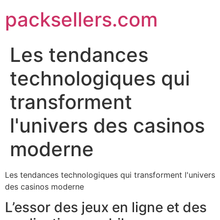
packsellers.com
Les tendances
technologiques qui
transforment
l'univers des casinos
moderne
Les tendances technologiques qui transforment l'univers
des casinos moderne
L’essor des jeux en ligne et des