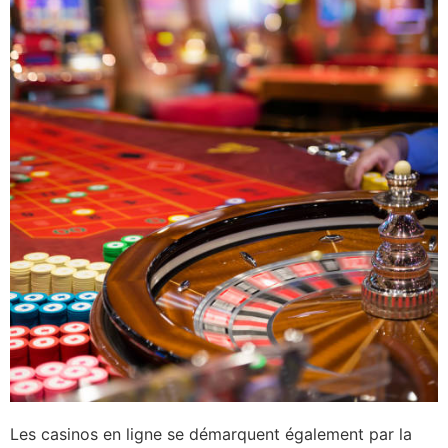
Les casinos en ligne se démarquent également par la