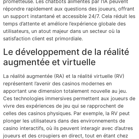
prometteuse. Les chatbots alimentés par l’IA peuvent
répondre rapidement aux questions des joueurs, offrant
un support instantané et accessible 24/7. Cela réduit les
temps d’attente et améliore l’expérience globale des
utilisateurs, un atout majeur dans un secteur où la
satisfaction client est primordiale.
Le développement de la réalité
augmentée et virtuelle
La réalité augmentée (RA) et la réalité virtuelle (RV)
représentent l’avenir des casinos modernes en
apportant une dimension totalement nouvelle au jeu.
Ces technologies immersives permettent aux joueurs de
vivre des expériences de jeu qui se rapprochent de
celles des casinos physiques. Par exemple, la RV peut
plonger les utilisateurs dans des environnements de
casino interactifs, où ils peuvent interagir avec d’autres
joueurs et des croupiers en direct, tout en étant chez