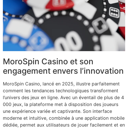
MoroSpin Casino et son
engagement envers l’innovation
MoroSpin Casino, lancé en 2025, illustre parfaitement
comment les tendances technologiques transforment
l’univers des jeux en ligne. Avec un éventail de plus de 4
000 jeux, la plateforme met à disposition des joueurs
une expérience variée et captivante. Son interface
moderne et intuitive, combinée à une application mobile
dédiée, permet aux utilisateurs de jouer facilement et en